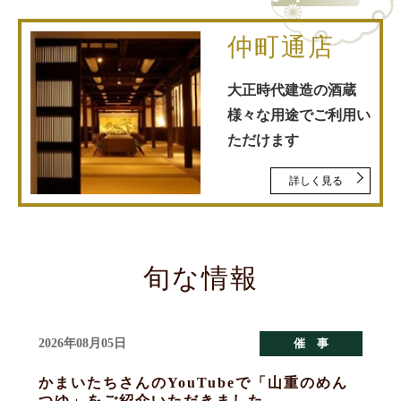
仲町通店
大正時代建造の酒蔵
様々な用途でご利用い
ただけます
詳しく見る
旬な情報
2026年08月05日
催 事
かまいたちさんのYouTubeで「山重のめん
つゆ」をご紹介いただきました