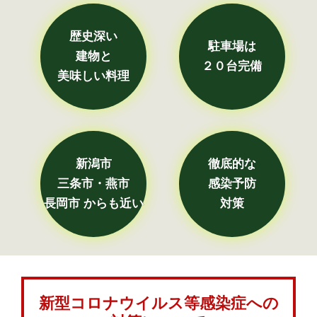
歴史深い
駐車場は
建物と
２０台完備
美味しい料理
新潟市
徹底的な
三条市・燕市
感染予防
長岡市 からも近い
対策
新型コロナウイルス等感染症への