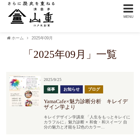
ホーム
2025年09月
「
2025年09月
」
一覧
2025/9/25
催事
お知らせ
ブログ
YamaCafe×魅力診断分析 キレイデ
ザイン学より
キレイデザイン学講座 「人生をもっとキレイに
カラフルに」魅力診断 × 和食・和スイーツ 自
分の魅力と才能を12色のカラー...