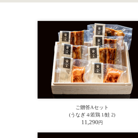
ご贈答Aセット
(うなぎ 4/若鶏 1/鮭 2)
11,290
円