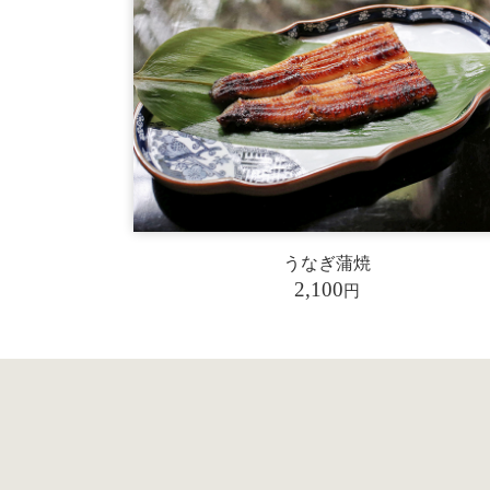
うなぎ蒲焼
2,100
円