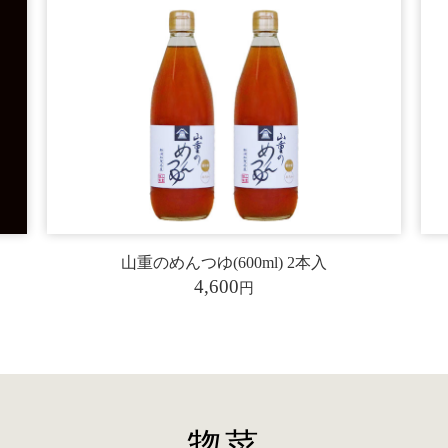
山重のめんつゆ(600ml) 2本入
4,600
円
惣菜