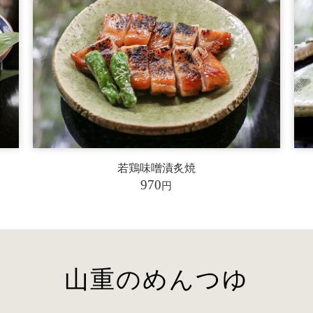
若鶏味噌漬炙焼
970
円
山重のめんつゆ