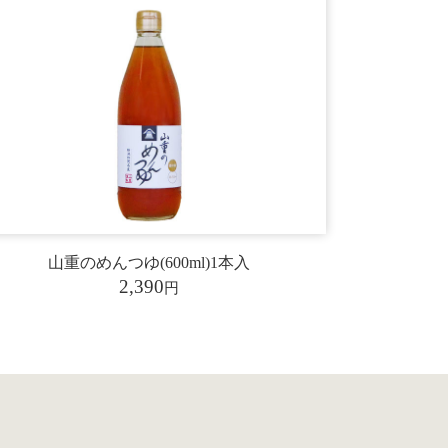
山重のめんつゆ(600ml)1本入
2,390
円