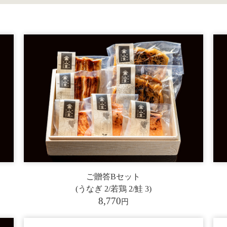
ご贈答Bセット
(うなぎ 2/若鶏 2/鮭 3)
8,770
円