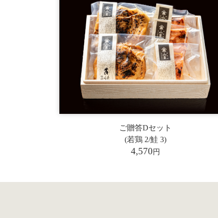
ご贈答Dセット
(若鶏 2/鮭 3)
4,570
円