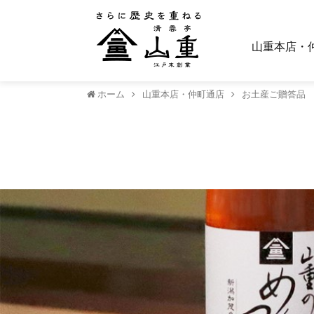
山重本店・
ホーム
山重本店・仲町通店
お土産ご贈答品