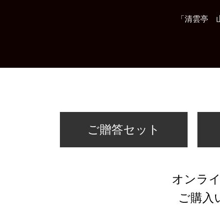
「清雲亭 
ご贈答セット
オンラ
ご購入