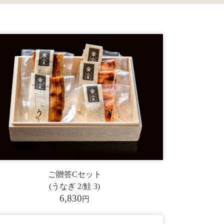
ご贈答Cセット
(うなぎ 2/鮭 3)
6,830
円